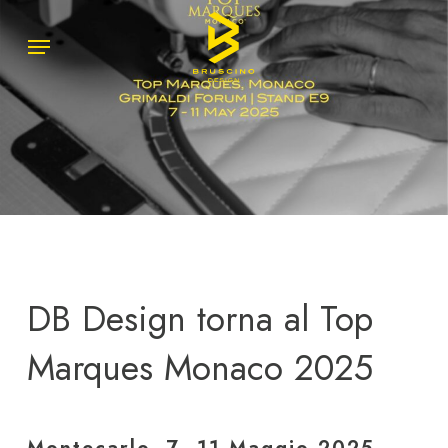
Skip
Menu
Menu
to
main
content
DB Design torna al Top
Marques Monaco 2025