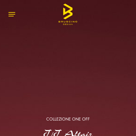
Skip
Menu
Menu
to
main
content
COLLEZIONE ONE OFF